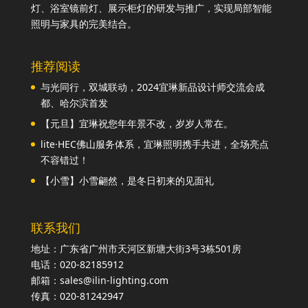
灯、浴室镜前灯、展示柜灯的研发与推广，实现局部智能
照明与家具的完美结合。
推荐阅读
与光同行，双城联动，2024宜琳新品设计师交流会成
都、哈尔滨首发
【元旦】宜琳祝您年年景不改，岁岁人常在。
lite·HEC佛山服务体系，宜琳照明携手共进，全场亮点
不容错过！
【小雪】小雪翩然，是冬日初来的见面礼
联系我们
地址：广东省广州市天河区新塘大街3号3栋501房
电话：020-82185912
邮箱：sales@ilin-lighting.com
传真：020-81242947