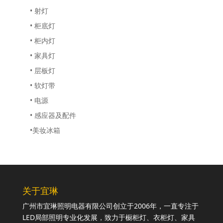
• 射灯
• 柜底灯
• 柜内灯
• 家具灯
• 层板灯
• 软灯带
• 电源
• 感应器及配件
•美妆冰箱
关于宜琳
广州市宜琳照明电器有限公司创立于2006年，一直专注于
LED局部照明专业化发展，致力于橱柜灯、衣柜灯、家具