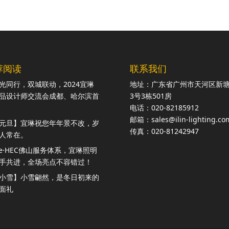
荐阅读
联系我们
光同行，双城联动，2024宜琳
地址：广东省广州市天河区新
品设计师交流会成都、哈尔滨首
3号3栋501房
电话：020-82185912
邮箱：sales@ilin-lighting.co
元旦】宜琳祝您年年景不改，岁
传真：020-81242947
人常在。
ite·HEC佛山服务体系，宜琳照明
手共进，全场亮点不容错过！
小雪】小雪翩然，是冬日初来的
面礼