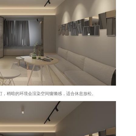
灯，稍暗的环境会渲染空间慵懒感，适合休息放松。