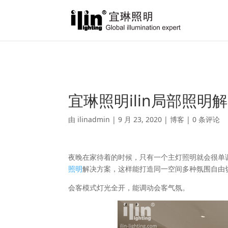
Warning
: A non-numeric value encountered in
/var/www/html/ili
宜琳照明ilin局部照
由
ilinadmin
|
9 月 23, 2020
|
博客
|
0 条评论
夜晚在家待着的时候，只有一个主灯照明就会很单调
照明
解决方案，这样能打造同一空间多种氛围自由
会客模式灯光全开，能调动会客气氛。