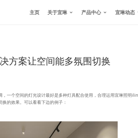
n/wp-content/themes/Divi/functions.php
on line
5841
主页
关于宜琳
产品中心
宜琳动态
明解决方案让空间能多氛围切换
，一个空间的灯光设计最好是多种灯具配合使用，合理运用宜琳照明ili
切换的效果。可以看看下边的例子：