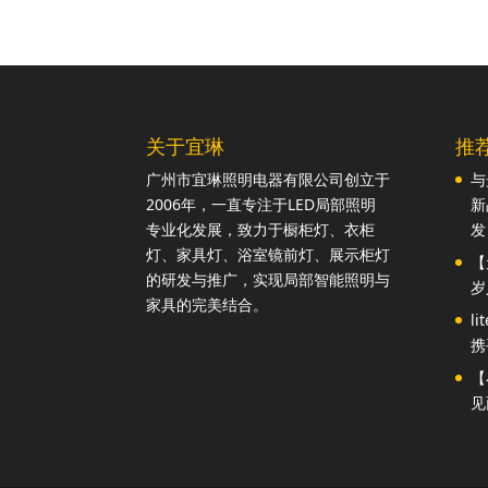
关于宜琳
推
广州市宜琳照明电器有限公司创立于
与
2006年，一直专注于LED局部照明
新
专业化发展，致力于橱柜灯、衣柜
发
灯、家具灯、浴室镜前灯、展示柜灯
【
的研发与推广，实现局部智能照明与
岁
家具的完美结合。
l
携
【
见