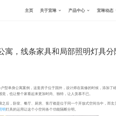
n/wp-content/themes/Divi/functions.php
on line
5841
主页
关于宜琳
产品中心
宜琳动态
型公寓，线条家具和局部照明灯具分
小户型单身公寓案例，这套房子位于国外，设计师在装修的时候，添加了
感觉，也让整个家看起来更加时尚、独特，让人羡慕不已。
廊之后，卧室、餐厅、厨房、客厅都是位于同一个开放式空间当中，而玄
照明
灯具的运用让这个小空间各个功能隔断分明。