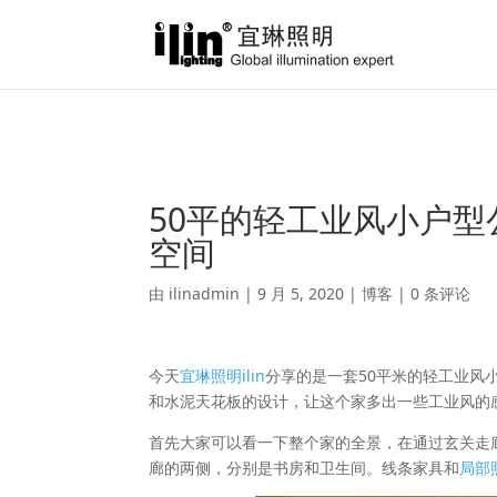
Warning
: A non-numeric value encountered in
/var/www/html/ili
50平的轻工业风小户
空间
由
ilinadmin
|
9 月 5, 2020
|
博客
|
0 条评论
今天
宜琳照明ilin
分享的是一套50平米的轻工业风
和水泥天花板的设计，让这个家多出一些工业风的
首先大家可以看一下整个家的全景，在通过玄关走
廊的两侧，分别是书房和卫生间。线条家具和
局部