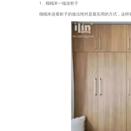
1、榻榻米一端连柜子
榻榻米连着柜子的做法绝对是最实用的方式，这样