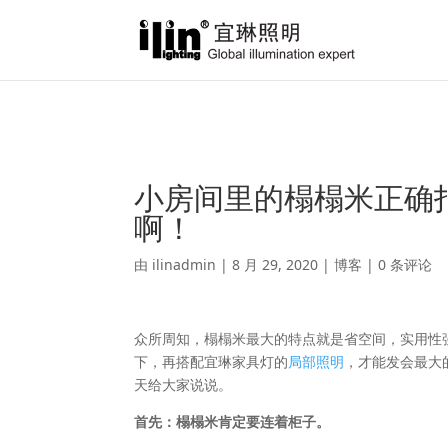
Warning
: A non-numeric value encountered in
/var/www/html/ili
小房间里的榻榻米正确
啊！
由
ilinadmin
|
8 月 29, 2020
|
博客
|
0 条评论
众所周知，榻榻米最大的特点就是省空间，实用性
下，再搭配宜琳家具灯的
局部照明
，才能发会最大
天给大家说说。
首先：榻榻米肯定要连着柜子。