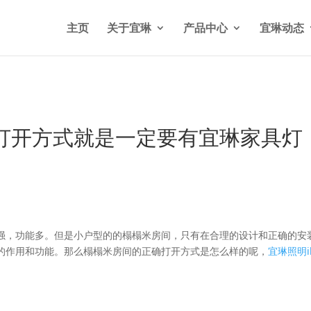
n/wp-content/themes/Divi/functions.php
on line
5841
主页
关于宜琳
产品中心
宜琳动态
打开方式就是一定要有宜琳家具灯
强，功能多。但是小户型的的榻榻米房间，只有在合理的设计和正确的安
的作用和功能。那么榻榻米房间的正确打开方式是怎么样的呢，
宜琳照明il