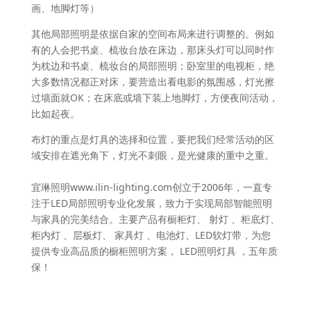
画、地脚灯等）
其他局部照明是依据自家的空间布局来进行调整的。例如
有的人会把书桌、梳妆台放在床边，那床头灯可以同时作
为枕边和书桌、梳妆台的局部照明；卧室里的电视柜，绝
大多数情况都正对床，要营造出看电影的氛围感，灯光擦
过墙面就OK；在床底或墙下装上地脚灯，方便夜间活动，
比如起夜。
布灯的重点是灯具的选择和位置，要把我们经常活动的区
域安排在遮光角下，灯光不刺眼，是光健康的重中之重。
宜琳照明www.ilin-lighting.com创立于2006年，一直专
注于LED局部照明专业化发展，致力于实现局部智能照明
与家具的完美结合。主要产品有橱柜灯、 射灯 、柜底灯、
柜内灯 、层板灯、 家具灯 、电池灯、LED软灯带，为您
提供专业高品质的橱柜照明方案， LED照明灯具 ，五年质
保！