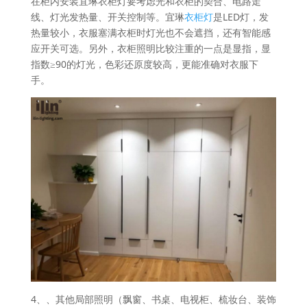
在柜内安装宜琳衣柜灯要考虑光和衣柜的契合、电路走
线、灯光发热量、开关控制等。宜琳
衣柜灯
是LED灯，发
热量较小，衣服塞满衣柜时灯光也不会遮挡，还有智能感
应开关可选。另外，衣柜照明比较注重的一点是显指，显
指数≥90的灯光，色彩还原度较高，更能准确对衣服下
手。
4、、其他局部照明（飘窗、书桌、电视柜、梳妆台、装饰