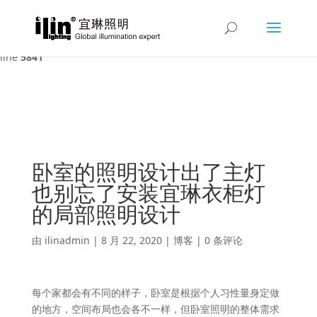
Warning
: A non-numeric value encountered in
/var/www/html/ilin/wp-content/themes/Divi/functions.php
on
line
5841
卧室的照明设计出了主灯
也别忘了安装宜琳衣柜灯
的局部照明设计
由
ilinadmin
|
8 月 22, 2020
|
博客
|
0 条评论
每个家都会有不同的样子，卧室是根据个人习性量身定做
的地方，空间布局也会各不一样，但卧室照明的整体需求