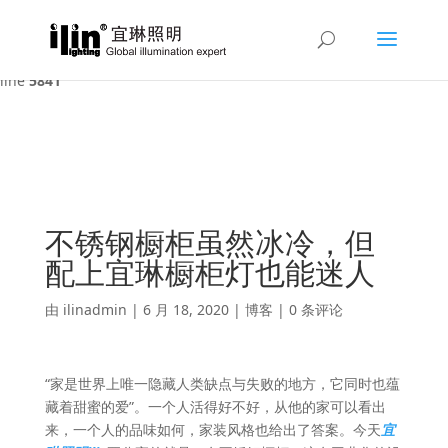
Warning
: A non-numeric value encountered in
/var/www/html/ilin/wp-content/themes/Divi/functions.php
on
line
5841
不锈钢橱柜虽然冰冷，但
配上宜琳橱柜灯也能迷人
由
ilinadmin
|
6 月 18, 2020
|
博客
|
0 条评论
“家是世界上唯一隐藏人类缺点与失败的地方，它同时也蕴
藏着甜蜜的爱”。一个人活得好不好，从他的家可以看出
来，一个人的品味如何，家装风格也给出了答案。今天
宜