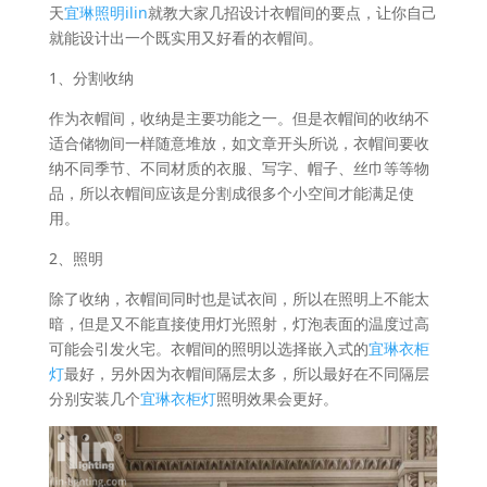
天
宜琳照明ilin
就教大家几招设计衣帽间的要点，让你自己
就能设计出一个既实用又好看的衣帽间。
1、分割收纳
作为衣帽间，收纳是主要功能之一。但是衣帽间的收纳不
适合储物间一样随意堆放，如文章开头所说，衣帽间要收
纳不同季节、不同材质的衣服、写字、帽子、丝巾等等物
品，所以衣帽间应该是分割成很多个小空间才能满足使
用。
2、照明
除了收纳，衣帽间同时也是试衣间，所以在照明上不能太
暗，但是又不能直接使用灯光照射，灯泡表面的温度过高
可能会引发火宅。衣帽间的照明以选择嵌入式的
宜琳衣柜
灯
最好，另外因为衣帽间隔层太多，所以最好在不同隔层
分别安装几个
宜琳衣柜灯
照明效果会更好。