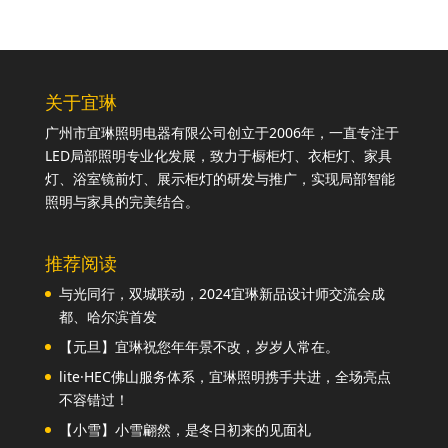
关于宜琳
广州市宜琳照明电器有限公司创立于2006年，一直专注于
LED局部照明专业化发展，致力于橱柜灯、衣柜灯、家具
灯、浴室镜前灯、展示柜灯的研发与推广，实现局部智能
照明与家具的完美结合。
推荐阅读
与光同行，双城联动，2024宜琳新品设计师交流会成
都、哈尔滨首发
【元旦】宜琳祝您年年景不改，岁岁人常在。
lite·HEC佛山服务体系，宜琳照明携手共进，全场亮点
不容错过！
【小雪】小雪翩然，是冬日初来的见面礼