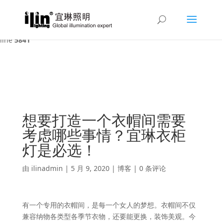
Warning
: A non-numeric value encountered in
/var/www/html/ilin/wp-content/themes/Divi/functions.php
on
line
5841
想要打造一个衣帽间需要
考虑哪些事情？宜琳衣柜
灯是必选！
由
ilinadmin
|
5 月 9, 2020
|
博客
|
0 条评论
有一个专用的衣帽间，是每一个女人的梦想。衣帽间不仅
兼容纳物各类型各季节衣物，还要能更换，装饰美观。今