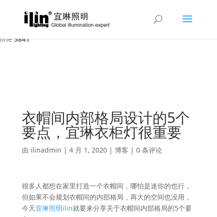
Warning
: A non-numeric value encountered in
/var/www/html/ilin/wp-content/themes/Divi/functions.php
on
line
5841
衣帽间内部格局设计的5个
要点，宜琳衣柜灯很重要
由
ilinadmin
|
4 月 1, 2020
|
博客
|
0 条评论
很多人都想在家里打造一个衣帽间，哪怕是迷你的也行，
但如果不会规划衣帽间的内部格局，再大的空间也没用，
今天
宜琳照明ilin
就要来分享关于衣帽间内部格局的5个要