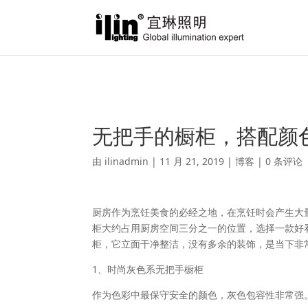
Warning
: A non-numeric value encountered in
/var/www/html/ili
无把手的橱柜，搭配颜
由
ilinadmin
|
11 月 21, 2019
|
博客
|
0 条评论
厨房作为烹饪美食的必经之地，在烹饪时会产生大
柜大约占用厨房空间三分之一的位置，选择一款好
柜，它立面干净整洁，没有多余的装饰，是当下非
1、时尚灰色系无把手橱柜
作为色彩中最保守安全的颜色，灰色包容性非常强