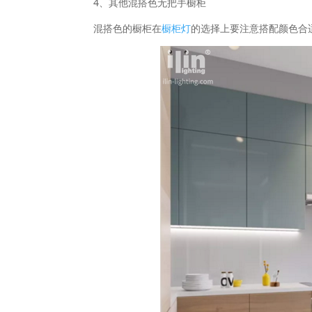
4、其他混搭色无把手橱柜
混搭色的橱柜在
橱柜灯
的选择上要注意搭配颜色合