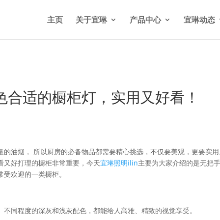
n/wp-content/themes/Divi/functions.php
on line
5841
主页
关于宜琳
产品中心
宜琳动态
色合适的橱柜灯，实用又好看！
量的油烟， 所以厨房的必备物品都需要精心挑选，不仅要美观，更要实用
看又好打理的橱柜非常重要，今天
宜琳照明ilin
主要为大家介绍的是无把
常受欢迎的一类橱柜。
。不同程度的深灰和浅灰配色，都能给人高雅、精致的视觉享受。