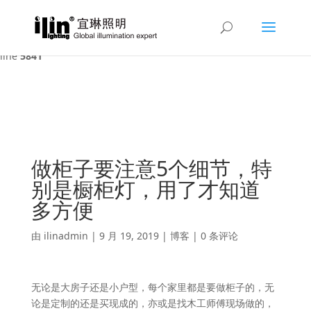
Warning
: A non-numeric value encountered in
/var/www/html/ilin/wp-content/themes/Divi/functions.php
on
line
5841
做柜子要注意5个细节，特
别是橱柜灯，用了才知道
多方便
由
ilinadmin
|
9 月 19, 2019
|
博客
|
0 条评论
无论是大房子还是小户型，每个家里都是要做柜子的，无
论是定制的还是买现成的，亦或是找木工师傅现场做的，