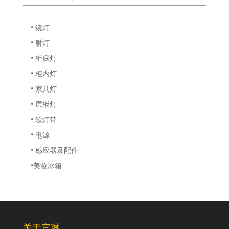
• 镜灯
• 射灯
• 柜底灯
• 柜内灯
• 家具灯
• 层板灯
• 软灯带
• 电源
• 感应器及配件
•美妆冰箱
关于宜琳