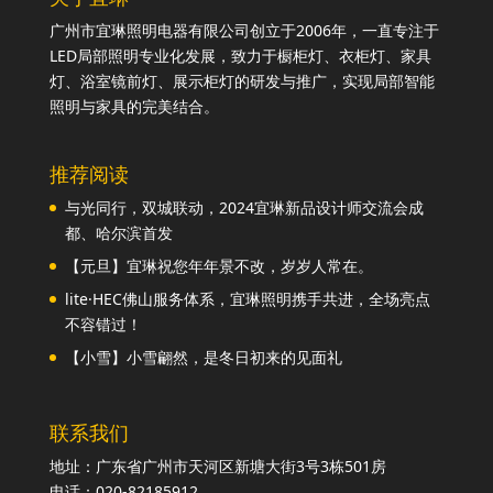
广州市宜琳照明电器有限公司创立于2006年，一直专注于
LED局部照明专业化发展，致力于橱柜灯、衣柜灯、家具
灯、浴室镜前灯、展示柜灯的研发与推广，实现局部智能
照明与家具的完美结合。
推荐阅读
与光同行，双城联动，2024宜琳新品设计师交流会成
都、哈尔滨首发
【元旦】宜琳祝您年年景不改，岁岁人常在。
lite·HEC佛山服务体系，宜琳照明携手共进，全场亮点
不容错过！
【小雪】小雪翩然，是冬日初来的见面礼
联系我们
地址：广东省广州市天河区新塘大街3号3栋501房
电话：020-82185912