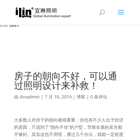
Warning
: A non-numeric value encountered in
/var/www/html/ilin/wp-content/themes/Divi/functions.php
on
line
5841
房子的朝向不好，可以通
过照明设计来补救！
由
ilinadmin
|
7 月 10, 2019
|
博客
|
0 条评论
大多数人对房子的朝向都很看重，但也有不少人出于经济
的原因，只选到了“朝向不佳”的户型，导致全屋的采光都
不够好。其实这也不用慌，通过几个办法，就能一定程度