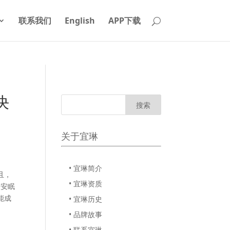
联系我们
English
APP下载
决
关于宜琳
• 宜琳简介
且，
• 宜琳资质
入安眠
能成
• 宜琳历史
• 品牌故事
• 联系宜琳