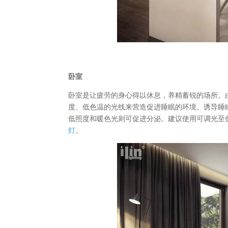
卧室
卧室是让疲劳的身心得以休息，养精蓄锐的场所。
度、低色温的光线来营造促进睡眠的环境。诱导睡
低照度和暖色光则可促进分泌。建议使用可调光至
灯
。