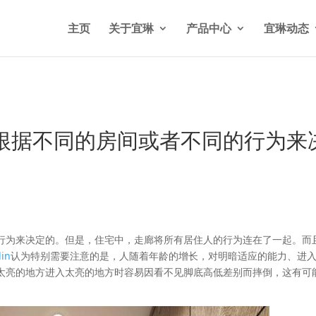
n/wp-content/themes/Divi/functions.php
on line
5841
主页
关于宜琳
产品中心
宜琳动态
根据不同的房间或者不同的行为来
行为来决定的。但是，住宅中，走廊将所有居住人的行为连在了一起。而
in
认为特别需要注意的是，人随着年龄的增长，对明暗适应的能力、进
太亮的地方进入太亮的地方时容易因看不见脚底高低差别而摔倒，这有可