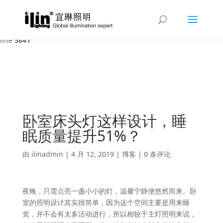
Warning
: A non-numeric value encountered in
/var/www/html/ilin/wp-content/themes/Divi/functions.php
on
line
5841
卧室床头灯这样设计，睡
眠质量提升51%？
由
ilinadmin
|
4 月 12, 2019
|
博客
|
0 条评论
夜晚，只需点亮一盏小小的灯，温馨宁静便悠然而来。卧
室的照明设计其实很简单，因为这个空间主要是用来睡
觉，并不会有太多活动进行，所以相较于主灯照明来说，