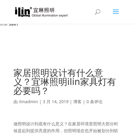
Warning
: A non-numeric value encountered in
/var/www/html/ilin/wp-content/themes/Divi/functions.php
on
line
5841
家居照明设计有什么意
义？宜琳照明ilin家具灯有
必要吗？
由
ilinadmin
|
3 月 14, 2019
|
博客
|
0 条评论
做照明设计到底有什么意义？在家居环境里照明大部分时
候是起到提供亮度的作用，但照明现在也开始被划分到软