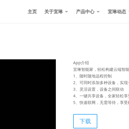
n/wp-content/themes/Divi/functions.php
on line
5841
主页
关于宜琳
产品中心
宜琳动态
App介绍
宜琳智能家，轻松构建云端智
1、随时随地远程控制
2、可同时添加多种设备，实现
3、灵活设置，设备之间联动
4、一键共享设备，全家轻松享
5、快速联网，无需等待，享受
下载