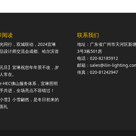
荐阅读
联系我们
光同行，双城联动，2024宜琳
地址：广东省广州市天河区新
品设计师交流会成都、哈尔滨首
3号3栋501房
电话：020-82185912
邮箱：sales@ilin-lighting.co
元旦】宜琳祝您年年景不改，岁
传真：020-81242947
人常在。
ite·HEC佛山服务体系，宜琳照明
手共进，全场亮点不容错过！
小雪】小雪翩然，是冬日初来的
面礼